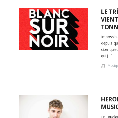
LE TR
VIENT
TONN
Impossibl
depuis qu
citer qu’e
qui […]
Musiq
HEROB
MUSI
En quelq