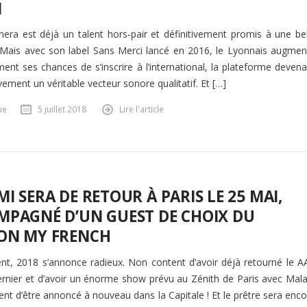
I
ra est déjà un talent hors-pair et définitivement promis à une bel
 Mais avec son label Sans Merci lancé en 2016, le Lyonnais augmen
ement ses chances de s’inscrire à l’international, la plateforme deven
ement un véritable vecteur sonore qualitatif. Et […]
ue
5 juillet 2018
Lire l'article
I SERA DE RETOUR À PARIS LE 25 MAI,
MPAGNÉ D’UN GUEST DE CHOIX DU
ON MY FRENCH
t, 2018 s’annonce radieux. Non content d’avoir déjà retourné le A
dernier et d’avoir un énorme show prévu au Zénith de Paris avec Mala
ent d’être annoncé à nouveau dans la Capitale ! Et le prêtre sera enc