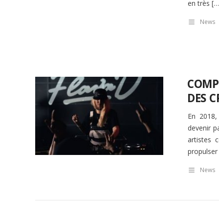
en très […
News
COMPO
DES C
En 2018,
devenir p
artistes
propulser 
News