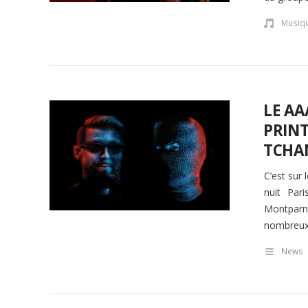
Musiq
LE AA
PRINT
TCHA
C’est sur
nuit Pari
Montparn
nombreux 
News