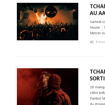
TCHAM
AU AA
Samedi so
House : 
Mercer ou
Événe
TCHAM
SORTI
S’il manq
s’être br
Pardon My
du groupe