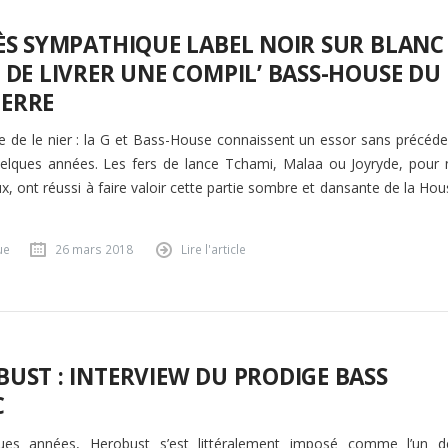
ÈS SYMPATHIQUE LABEL NOIR SUR BLANC
 DE LIVRER UNE COMPIL’ BASS-HOUSE DU
ERRE
e de le nier : la G et Bass-House connaissent un essor sans précéde
elques années. Les fers de lance Tchami, Malaa ou Joyryde, pour 
ux, ont réussi à faire valoir cette partie sombre et dansante de la Ho
ue
26 mars 2018
Lire l'article
UST : INTERVIEW DU PRODIGE BASS
C
ues années, Herobust s’est littéralement imposé comme l’un d