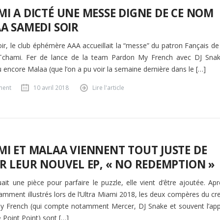
I A DICTÉ UNE MESSE DIGNE DE CE NOM
A SAMEDI SOIR
ir, le club éphémère AAA accueillait la “messe” du patron Fançais de 
Tchami. Fer de lance de la team Pardon My French avec DJ Snak
 encore Malaa (que l’on a pu voir la semaine dernière dans le […]
ment
10 avril 2018
Lire l'article
I ET MALAA VIENNENT TOUT JUSTE DE
R LEUR NOUVEL EP, « NO REDEMPTION »
uait une pièce pour parfaire le puzzle, elle vient d’être ajoutée. Ap
illamment illustrés lors de l’Ultra Miami 2018, les deux compères du c
 French (qui compte notamment Mercer, DJ Snake et souvent l’app
 Point Point) sont […]