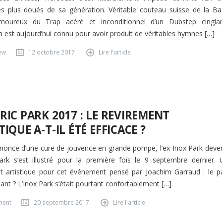
les plus doués de sa génération. Véritable couteau suisse de la Ba
moureux du Trap acéré et inconditionnel d’un Dubstep cinglan
in est aujourd’hui connu pour avoir produit de véritables hymnes […]
iew
12 octobre 2017
Lire l'article
RIC PARK 2017 : LE REVIREMENT
TIQUE A-T-IL ÉTÉ EFFICACE ?
nnonce d’une cure de jouvence en grande pompe, l’ex-Inox Park deve
Park s’est illustré pour la première fois le 9 septembre dernier. 
t artistique pour cet événement pensé par Joachim Garraud : le pa
nant ? L’Inox Park s’était pourtant confortablement […]
ment
20 septembre 2017
Lire l'article