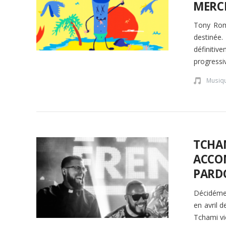
MERC
Tony Rome
destinée.
définitiv
progressiv
Musiq
TCHAM
ACCO
PARD
Décidémen
en avril 
Tchami vi