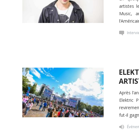
artistes 
Music, a
l’América
Interv
ELEKT
ARTIS
Après l’a
Elektric 
reviremen
fut-il gag
Événe