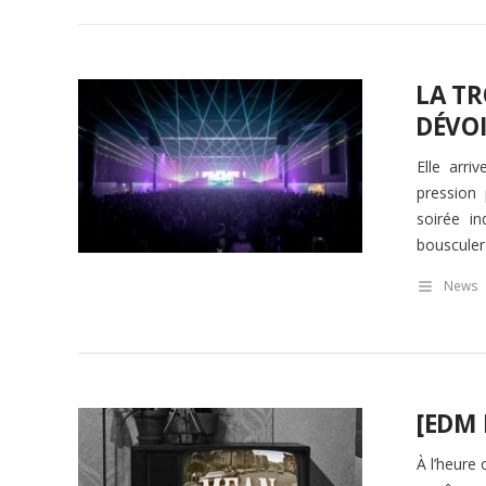
LA TR
DÉVOI
Elle arr
pression
soirée i
bousculer
News
[EDM 
À l’heure