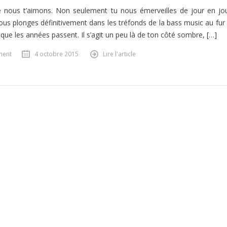
e nous t’aimons. Non seulement tu nous émerveilles de jour en jou
ous plonges définitivement dans les tréfonds de la bass music au fur 
que les années passent. Il s’agit un peu là de ton côté sombre, […]
ment
4 octobre 2015
Lire l'article