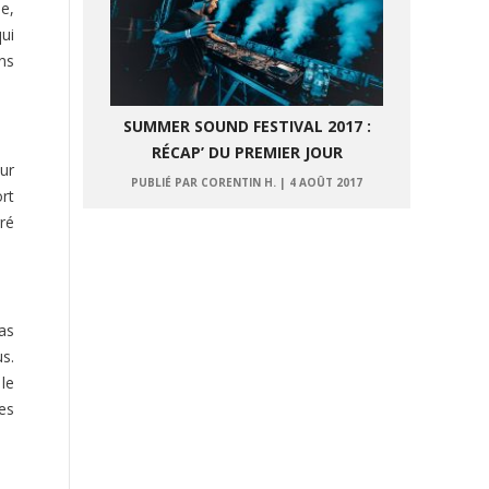
he,
qui
ns
SUMMER SOUND FESTIVAL 2017 :
RÉCAP’ DU PREMIER JOUR
ur
PUBLIÉ PAR CORENTIN H.
|
4 AOÛT 2017
rt
gré
as
us.
 le
es