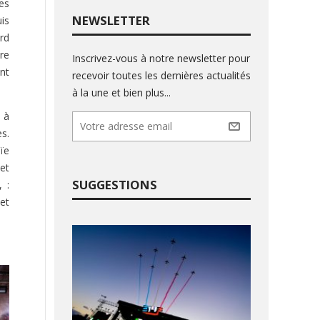
res
NEWSLETTER
is
rd
ire
Inscrivez-vous à notre newsletter pour
nt
recevoir toutes les dernières actualités
à la une et bien plus...
 à
s.
ïe
et
SUGGESTIONS
 :
et