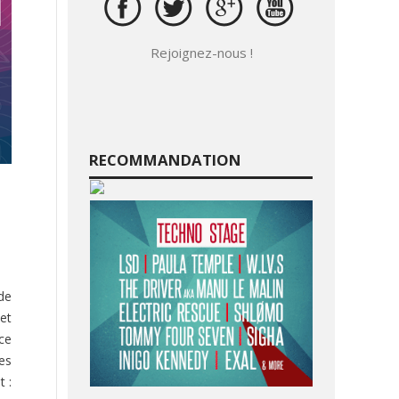
Rejoignez-nous !
RECOMMANDATION
de
et
ce
les
t :