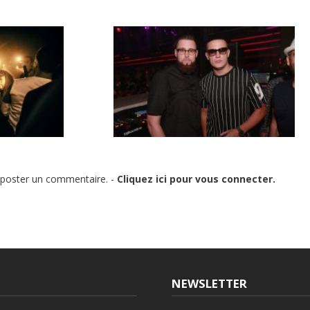
YCLOUD… LE
DJ SNAKE ET TCHAMI VICTIMES
IR DU AAA
D’UN ACCIDENT DE VOITURE
 poster un commentaire. -
Cliquez ici pour vous connecter.
NEWSLETTER