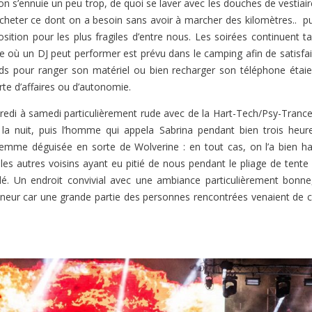
on s’ennuie un peu trop, de quoi se laver avec les douches de vestiai
acheter ce dont on a besoin sans avoir à marcher des kilomètres.. pu
sition pour les plus fragiles d’entre nous. Les soirées continuent ta
ace où un DJ peut performer est prévu dans le camping afin de satisfa
ands pour ranger son matériel ou bien recharger son téléphone étaie
erte d’affaires ou d’autonomie.
redi à samedi particulièrement rude avec de la Hart-Tech/Psy-Trance
la nuit, puis l’homme qui appela Sabrina pendant bien trois heure
 femme déguisée en sorte de Wolverine : en tout cas, on l’a bien ha
es autres voisins ayant eu pitié de nous pendant le pliage de tente 
dé. Un endroit convivial avec une ambiance particulièrement bonne,
honneur car une grande partie des personnes rencontrées venaient de c