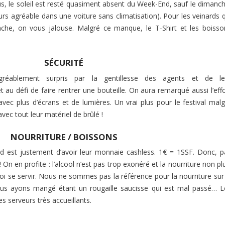
ous, le soleil est resté quasiment absent du Week-End, sauf le dimanc
ours agréable dans une voiture sans climatisation). Pour les veinards 
he, on vous jalouse. Malgré ce manque, le T-Shirt et les boisso
SÉCURITÉ
agréablement surpris par la gentillesse des agents et de le
au défi de faire rentrer une bouteille. On aura remarqué aussi l’effo
 avec plus d’écrans et de lumières. Un vrai plus pour le festival mal
vec tout leur matériel de brûlé !
NOURRITURE / BOISSONS
 est justement d’avoir leur monnaie cashless. 1€ = 1SSF. Donc, p
! On en profite : l’alcool n’est pas trop exonéré et la nourriture non pl
quoi se servir. Nous ne sommes pas la référence pour la nourriture sur
nous ayons mangé étant un rougaille saucisse qui est mal passé… L
es serveurs très accueillants.