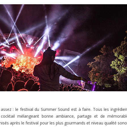
assez : le festival du Summer Sound est à faire. Tous les ingrédien
 cocktail mélangeant bonne ambiance, partage et de mémorabl
nisés après le festival pour les plus gourmands et niveau qualité son