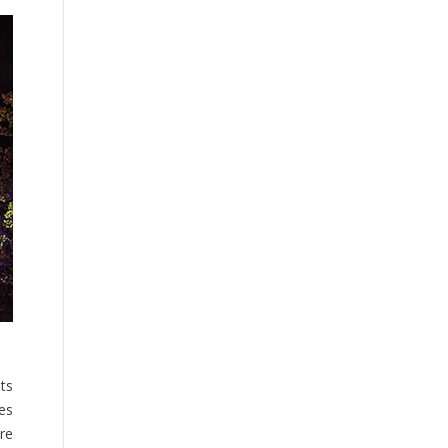
ts
es
ore