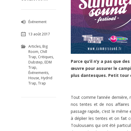
Événement
13 août 2017
Articles
,
Big
Room
,
Chill
Trap
,
Critiques
,
Parce qu’il n’y a pas que des
Dubstep
,
EDM
Trap
,
œuvre pour assurer le campi
Événements
,
plus dantesques. Petit tour
House
,
Hydrid
Trap
,
Trap
Tout comme l’année dernière, n
nos tentes et de nos affaires
passage rapide, c’est le même 
à déplier les tentes et on fait
Toulousains qui ont été particuli