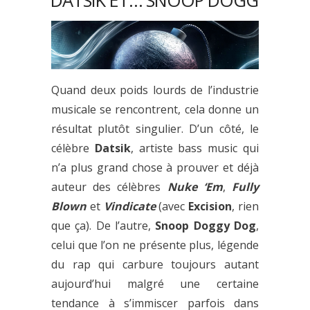
DATSIK ET… SNOOP DOGG
Quand deux poids lourds de l’industrie
musicale se rencontrent, cela donne un
résultat plutôt singulier. D’un côté, le
célèbre
Datsik
, artiste bass music qui
n’a plus grand chose à prouver et déjà
auteur des célèbres
Nuke ‘Em
,
Fully
Blown
et
Vindicate
(avec
Excision
, rien
que ça). De l’autre,
Snoop Doggy Dog
,
celui que l’on ne présente plus, légende
du rap qui carbure toujours autant
aujourd’hui malgré une certaine
tendance à s’immiscer parfois dans