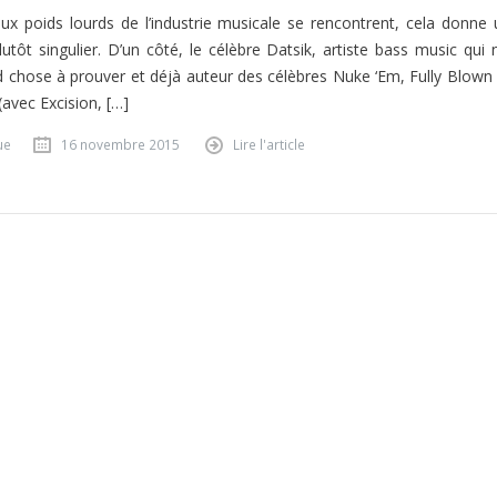
x poids lourds de l’industrie musicale se rencontrent, cela donne 
lutôt singulier. D’un côté, le célèbre Datsik, artiste bass music qui 
d chose à prouver et déjà auteur des célèbres Nuke ‘Em, Fully Blown 
(avec Excision, […]
ue
16 novembre 2015
Lire l'article