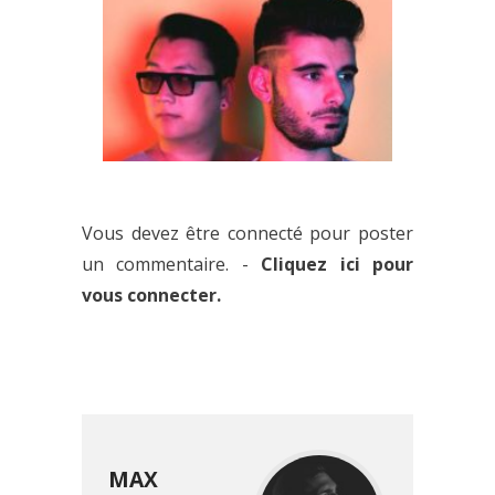
LA TROISIÈME PHASE DU LINE-
UP D’ANIMALZ EST DÉVOILÉE :
ON FAIT LE POINT
KLYMVX : AVEC ‘SIENTO’, LE
DUO FRANÇAIS SE TROUVE UN
Vous devez être connecté pour poster
TON CALIENTE TAILLÉ POUR
un commentaire. -
Cliquez ici pour
LES VACANCES
vous connecter.
MAX