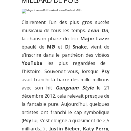
MILLIARD DE FOIS
Clairement l’un des plus gros succès
musicaux de tous les temps.
Lean On
,
la chanson phare du trio
Major Lazer
épaulé de
MØ
et
DJ Snake
, vient de
s’inscrire dans le panthéon des vidéos
YouTube
les plus regardées de
l’histoire. Souvenez-vous, lorsque
Psy
avait franchi là barre des mille millions
avec son hit
Gangnam Style
le 21
décembre 2012, cela relevait presque de
la fantaisie pure. Aujourd’hui, quelques
artistes ont franchi le cap symbolique
(
Psy
lui, s’est éloigné à quasiment de 2,5
milliards…) ;
Justin Bieber
,
Katy
Perry
,