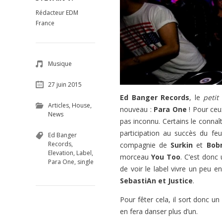
Rédacteur EDM
France
Musique
27 juin 2015
Ed Banger Records
, le
petit
l
Articles
,
House
,
nouveau :
Para One
! Pour ceu
News
pas inconnu. Certains le connaî
participation au succès du fe
Ed Banger
Records
,
compagnie de
Surkin
et
Bob
Elevation
,
Label
,
morceau
You Too
. C’est donc 
Para One
,
single
de voir le label vivre un peu e
SebastiAn et Justice
.
Pour fêter cela, il sort donc u
en fera danser plus d’un.