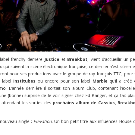
abel frenchy derrière
Justice
et
Breakbot
, vient d’accueillir un pe
x qui suivent la scène électronique française, ce dernier n’est sûrem
tront pour ses productions avec le groupe de rap français TTC, pour 
u label
Institubes
ou encore pour son label
Marble
qu’il a créé 
mo
. L’année dernière il sortait son album Club, contenant l’excelle
une (bonne) surprise de le voir signer chez Ed Banger, et ça fait plai
n attendant les sorties des
prochains album de Cassius, Breakbo
n nouveau single :
Elevation
. Un bon petit titre aux influences House 