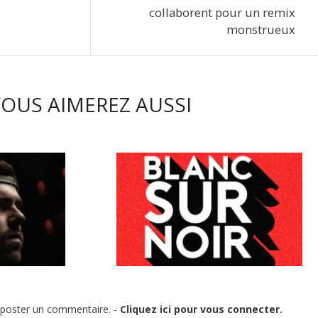
collaborent pour un remix
monstrueux
OUS AIMEREZ AUSSI
« SMOKE &
LE TRÈS SYMPATHIQUE LABEL
SORTIR SUR
NOIR SUR BLANC VIENT DE LIVRER
 poster un commentaire. -
Cliquez ici pour vous connecter.