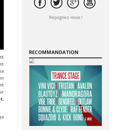
Rejoignez-nous !
RECOMMANDATION
tit
ent
sa
en
nt
sir
t,
qui