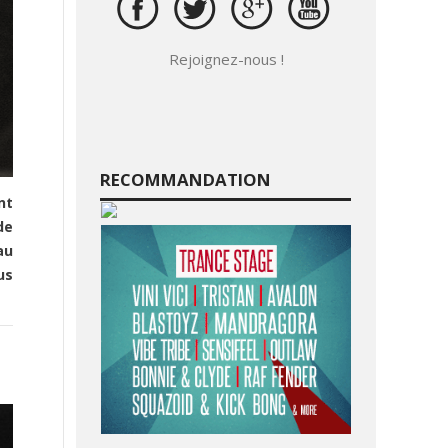
Rejoignez-nous !
RECOMMANDATION
nt
de
au
us