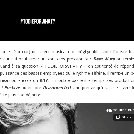
r et (surtout) un talent musical non négligeable, voici l’artiste ba
cteur qui peut créer un son sans pression sur
Deez Nuts
ou remix
Quand à sa question, « TODIEFORWHAT ? », on est tenté de répond
a puissance des basses employées ou le rythme effréné. Il remixe un p
meon
ou encore du
GTA
. Il n’oublie pas entre temps ses productio
 EP
Enclave
ou encore
Disconnected
. Une preuve qu’il sait se diversif
être plus que déjantés.