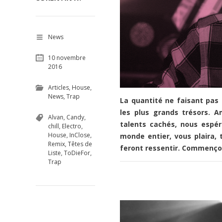
News
10 novembre
2016
Articles
,
House
,
News
,
Trap
La quantité ne faisant pas 
les plus gran
ds trésors. A
Alvan
,
Candy
,
talents cachés, nous espér
chill
,
Electro
,
House
,
InClose
,
monde entier, vous plaira, 
Remix
,
Têtes de
feront ressentir. Commençons
Liste
,
ToDieFor
,
Trap