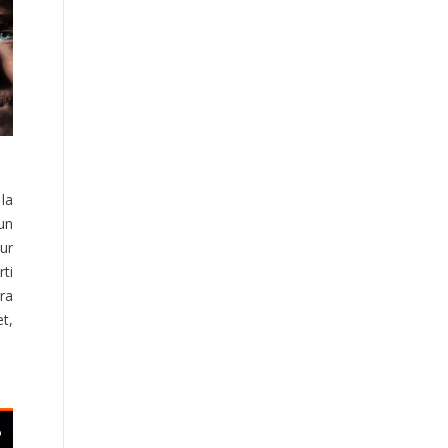
 la
 un
eur
rti
ra
et,