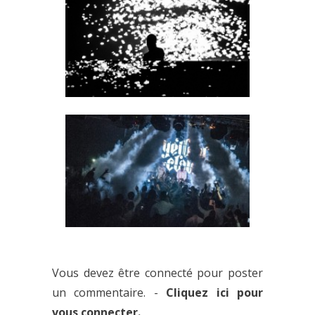
SUMMER SOUND : MALAA
PROUVE QU’IL FAUT LE
SURVEILLER DE TRÈS PRÈS
QUAND REIMS ACCUEILLE LES
BRUTES DE YELLOW CLAW, ÇA
Vous devez être connecté pour poster
DONNE UN JOYEUX BORDEL
un commentaire. -
Cliquez ici pour
vous connecter.