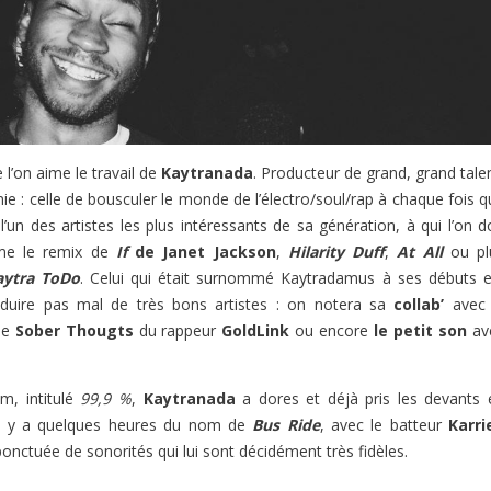
e l’on aime le travail de
Kaytranada
. Producteur de grand, grand tale
 : celle de bousculer le monde de l’électro/soul/rap à chaque fois qu
’un des artistes les plus intéressants de sa génération, à qui l’on d
mme le remix de
If
de Janet Jackson
,
Hilarity Duff
,
At All
ou pl
aytra ToDo
. Celui qui était surnommé Kaytradamus à ses débuts e
duire pas mal de très bons artistes : on notera sa
collab’
avec 
rbe
Sober Thougts
du rappeur
GoldLink
ou encore
le petit son
av
m, intitulé
99,9 %
,
Kaytranada
a dores et déjà pris les devants 
il y a quelques heures du nom de
Bus Ride
, avec le batteur
Karri
ponctuée de sonorités qui lui sont décidément très fidèles.