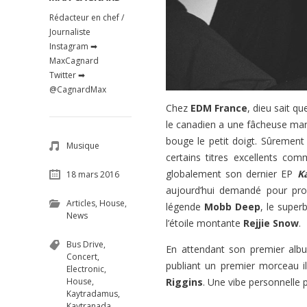
Rédacteur en chef /
Journaliste
Instagram ➡
MaxCagnard
Twitter ➡
@CagnardMax
Chez
EDM France
, dieu sait qu
le canadien a une fâcheuse manie
bouge le petit doigt. Sûrement l
Musique
certains titres excellents co
globalement son dernier EP
K
18 mars 2016
aujourd’hui demandé pour pro
Articles
,
House
,
légende
Mobb Deep
, le supe
News
l’étoile montante
Rejjie Snow
.
Bus Drive
,
En attendant son premier albu
Concert
,
publiant un premier morceau 
Electronic
,
Riggins
. Une vibe personnelle 
House
,
Kaytradamus
,
Kaytranada
,