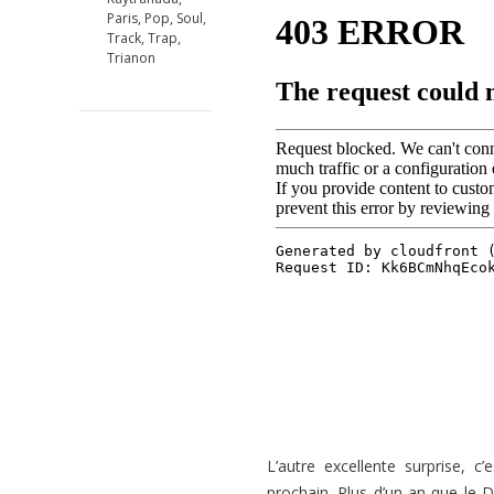
Paris
,
Pop
,
Soul
,
Track
,
Trap
,
Trianon
L’autre excellente surprise, 
prochain. Plus d’un an que le DJ