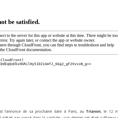
c’est l’annonce de sa prochaine date à Paris, au
Trianon
, le 12 m
 n’était pas passé dans la capitale : son dernier set était sulfureux