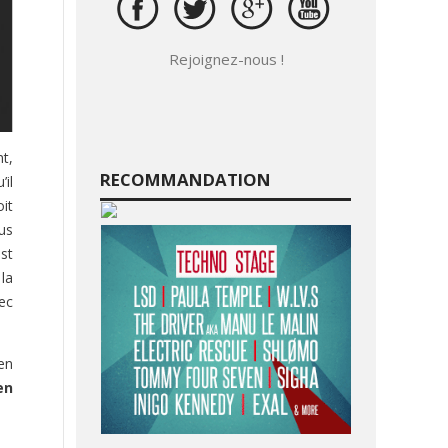
Rejoignez-nous !
nt,
RECOMMANDATION
’il
oit
us
st
la
ec
en
en