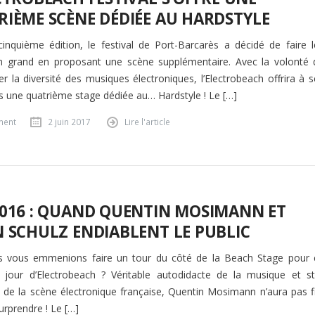
IÈME SCÈNE DÉDIÉE AU HARDSTYLE
inquième édition, le festival de Port-Barcarès a décidé de faire l
n grand en proposant une scène supplémentaire. Avec la volonté 
er la diversité des musiques électroniques, l’Electrobeach offrira à 
ers une quatrième stage dédiée au… Hardstyle ! Le […]
ment
2 juin 2017
Lire l'article
2016 : QUAND QUENTIN MOSIMANN ET
 SCHULZ ENDIABLENT LE PUBLIC
us vous emmenions faire un tour du côté de la Beach Stage pour 
jour d’Electrobeach ? Véritable autodidacte de la musique et st
de la scène électronique française, Quentin Mosimann n’aura pas fi
urprendre ! Le […]