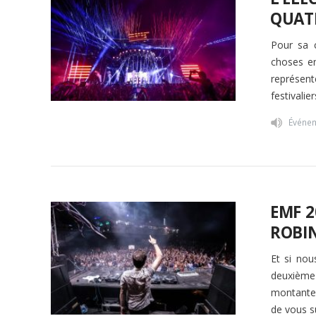
QUATR
Pour sa c
choses e
représent
festivali
Événe
EMF 
ROBIN
Et si no
deuxième 
montante 
de vous s