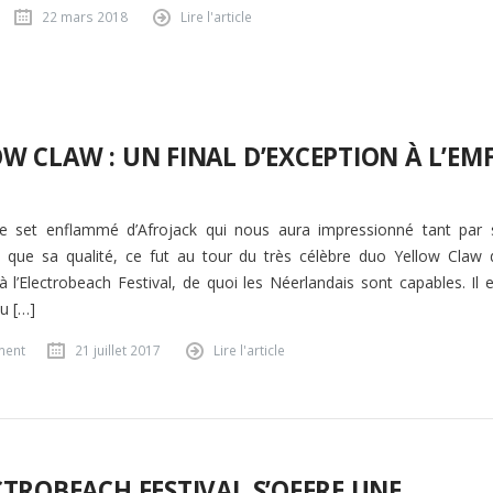
22 mars 2018
Lire l'article
W CLAW : UN FINAL D’EXCEPTION À L’EM
 set enflammé d’Afrojack qui nous aura impressionné tant par 
 que sa qualité, ce fut au tour du très célèbre duo Yellow Claw 
à l’Electrobeach Festival, de quoi les Néerlandais sont capables. Il 
u […]
ment
21 juillet 2017
Lire l'article
CTROBEACH FESTIVAL S’OFFRE UNE