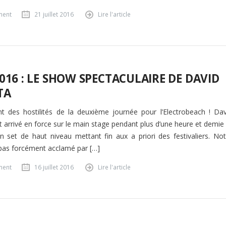
ment
21 juillet 2016
Lire l'article
016 : LE SHOW SPECTACULAIRE DE DAVID
TA
 des hostilités de la deuxième journée pour l’Electrobeach ! Dav
t arrivé en force sur le main stage pendant plus d’une heure et demie
n set de haut niveau mettant fin aux a priori des festivaliers. Not
 pas forcément acclamé par […]
ment
16 juillet 2016
Lire l'article