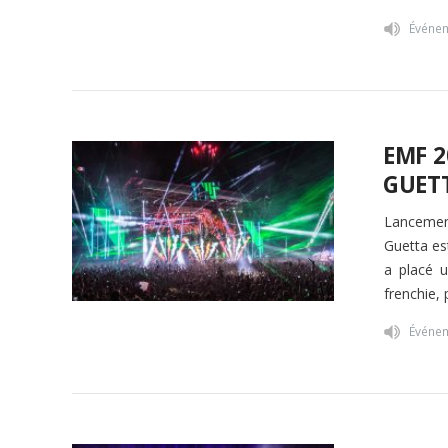
Événe
EMF 2
GUET
Lancement
Guetta es
a placé u
frenchie,
Événe