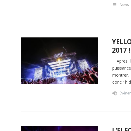
News
YELLO
2017 !
Après le
puissance
montrer, 
donc 1h d
Événe
L’ELE