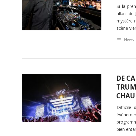
Si la pre
allant de
mystère r
scène vie
News
DE CA
TRUMP
CHAU
Difficile
événement
programma
bien entam