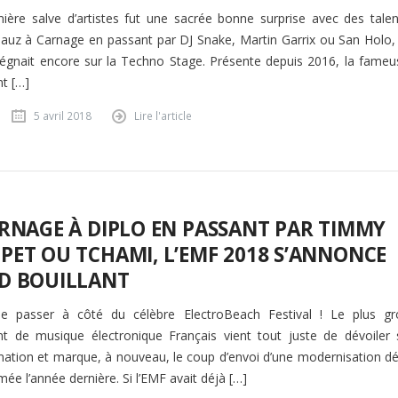
mière salve d’artistes fut une sacrée bonne surprise avec des talen
 Jauz à Carnage en passant par DJ Snake, Martin Garrix ou San Holo, 
égnait encore sur la Techno Stage. Présente depuis 2016, la fameu
nt […]
5 avril 2018
Lire l'article
RNAGE À DIPLO EN PASSANT PAR TIMMY
ET OU TCHAMI, L’EMF 2018 S’ANNONCE
D BOUILLANT
 de passer à côté du célèbre ElectroBeach Festival ! Le plus gr
 de musique électronique Français vient tout juste de dévoiler 
tion et marque, à nouveau, le coup d’envoi d’une modernisation dé
ée l’année dernière. Si l’EMF avait déjà […]