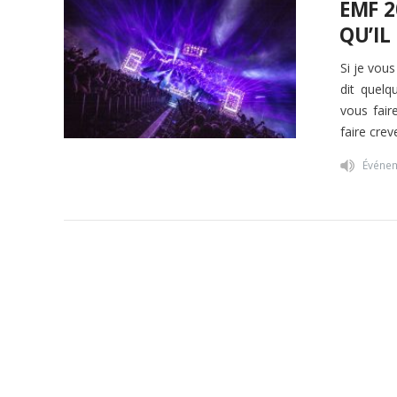
EMF 2
QU’IL
Si je vou
dit quelq
vous fair
faire crev
Événe