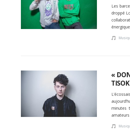
Les barce
droppé Lo
collabora
énergique
Musiq
« DON
TISOK
L’écossa
aujourd’
minutes t
amateurs 
Musiq