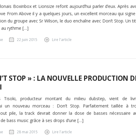
lonais Boxinbox et Lionsize refont aujourd’hui parler d’eux. Après av
ve From Above il y a quelques jours, un excellent morceau qui signe 
tion du groupe avec Sr Wilson, le duo enchaîne avec Don’t Stop. Un ti
 au rythme […]
ue
22 juin 2015
Lire l'article
’T STOP » : LA NOUVELLE PRODUCTION D
I
is Tisoki, producteur montant du milieu dubstep, vient de livr
hui un nouveau morceau : Don’t Stop. Parfaitement taillée à tro
out pile, la track devrait donner la dose de basses nécessaire a
de bass music grâce à ses drops d’une […]
ue
28 mai 2015
Lire l'article