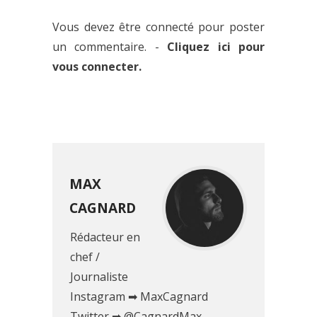
RETOUR SUR LE CONCERT
GIGANTESQUE DE DJ SNAKE À
Vous devez être connecté pour poster
BERCY
un commentaire. -
Cliquez ici pour
vous connecter.
MAX
CAGNARD
Rédacteur en
chef /
Journaliste
Instagram ➡ MaxCagnard
Twitter ➡ @CagnardMax