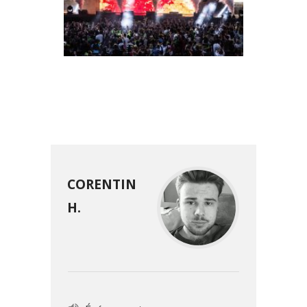
SUMMER SOUND : QUAND
ROCHEFORT S’APPRÊTE À
TREMBLER UNE NOUVELLE
FOIS
CORENTIN
H.