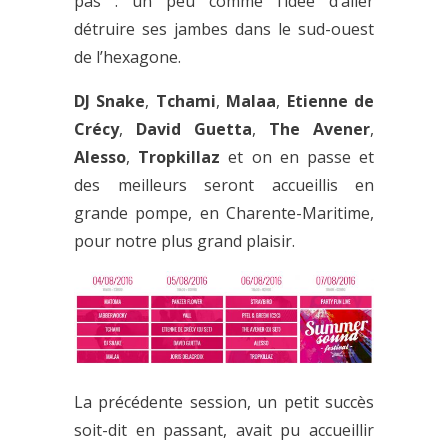
pas : un peu comme l’idée d’aller
détruire ses jambes dans le sud-ouest
de l’hexagone.
DJ Snake
,
Tchami
,
Malaa
,
Etienne de
Crécy
,
David Guetta
,
The Avener
,
Alesso
,
Tropkillaz
et on en passe et
des meilleurs seront accueillis en
grande pompe, en Charente-Maritime,
pour notre plus grand plaisir.
La précédente session, un petit succès
soit-dit en passant, avait pu accueillir