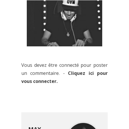
LA « FUCK ME I’M FAMOUS »
D’IBIZA S’APPRÊTE À REVENIR À
PARIS
« BLACK ROSES » : LA
NOUVELLE TRACK PUISSANTE
Vous devez être connecté pour poster
D’8ER$
un commentaire. -
Cliquez ici pour
vous connecter.