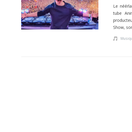
Le néérla
tube Ani
producteu
Show, son
Musiq