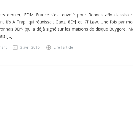
rs dernier, EDM France s’est envolé pour Rennes afin d’assister
nt It’s A Trap, qui réunissait Ganz, 8Er$ et KT.Løw. Une fois par moi
 Lyonnais 8Er$ (qui a déjà signé sur les maisons de disque Buygore, M
is […]
ment
3 avril 2016
Lire l'article